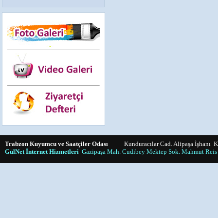
Trabzon Kuyumcu ve Saatçiler Odası
Kunduracılar Cad. Alipaşa İşhanı K:
GülNet İnternet Hizmetleri
Gazipaşa Mah. Cudibey Mektep Sok. Mahmut Reis 