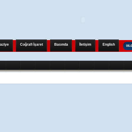
aziye
Coğrafi İşaret
Basında
İletişim
English
06.