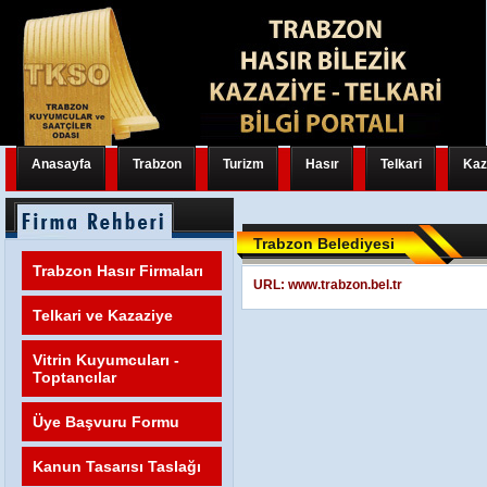
Anasayfa
Trabzon
Turizm
Hasır
Telkari
Kaz
Trabzon Belediyesi
Trabzon Hasır Firmaları
URL:
www.trabzon.bel.tr
Telkari ve Kazaziye
Vitrin Kuyumcuları -
Toptancılar
Üye Başvuru Formu
Kanun Tasarısı Taslağı