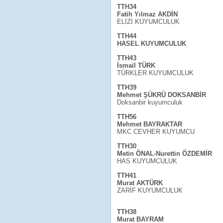
TTH34
Fatih Yılmaz AKDİN
ELİZİ KUYUMCULUK
TTH44
HASEL KUYUMCULUK
TTH43
İsmail TÜRK
TÜRKLER KUYUMCULUK
TTH39
Mehmet ŞÜKRÜ DOKSANBİR
Doksanbir kuyumculuk
TTH56
Mehmet BAYRAKTAR
MKC CEVHER KUYUMCU
TTH30
Metin ÖNAL-Nurettin ÖZDEMİR
HAS KUYUMCULUK
TTH41
Murat AKTÜRK
ZARİF KUYUMCULUK
TTH38
Murat BAYRAM