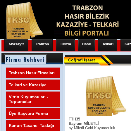
Anasayfa
Trabzon
Turizm
Hasır
Telkari
Kaz
Coğrafi İşaret
Trabzon Hasır Firmaları
Telkari ve Kazaziye
Vitrin Kuyumcuları -
Toptancılar
Üye Başvuru Formu
TTH35
Bayram MİLETLİ
Kanun Tasarısı Taslağı
by Miletli Gold Kuyumculuk