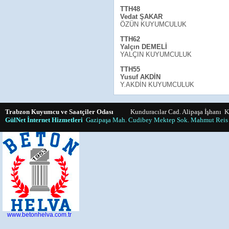
TTH48
Vedat ŞAKAR
ÖZÜN KUYUMCULUK
TTH62
Yalçın DEMELİ
YALÇIN KUYUMCULUK
TTH55
Yusuf AKDİN
Y.AKDİN KUYUMCULUK
Trabzon Kuyumcu ve Saatçiler Odası
Kunduracılar Cad. Alipaşa İşhanı K:
GülNet İnternet Hizmetleri
Gazipaşa Mah. Cudibey Mektep Sok. Mahmut Reis 
www.betonhelva.com.tr